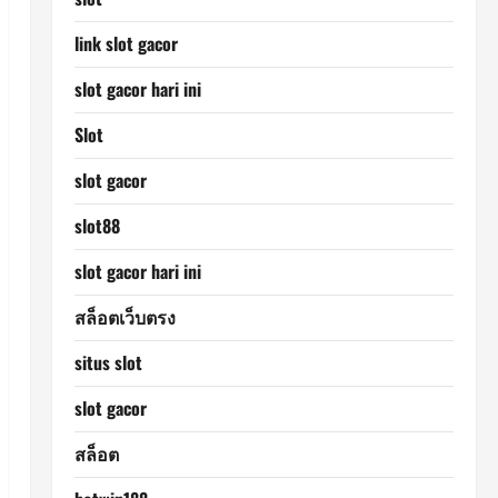
link slot gacor
slot gacor hari ini
Slot
slot gacor
slot88
slot gacor hari ini
สล็อตเว็บตรง
situs slot
slot gacor
สล็อต