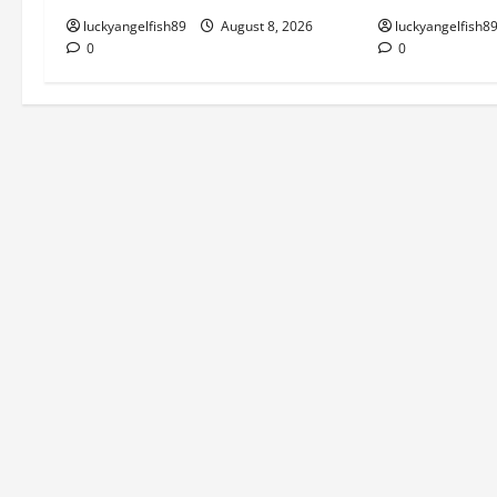
luckyangelfish89
August 8, 2026
luckyangelfish8
0
0