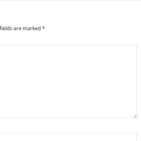
fields are marked
*