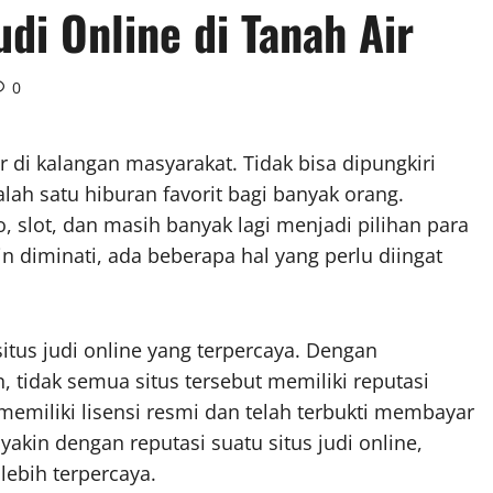
di Online di Tanah Air
0
 di kalangan masyarakat. Tidak bisa dipungkiri
lah satu hiburan favorit bagi banyak orang.
 slot, dan masih banyak lagi menjadi pilihan para
 diminati, ada beberapa hal yang perlu diingat
itus judi online yang terpercaya. Dengan
, tidak semua situs tersebut memiliki reputasi
memiliki lisensi resmi dan telah terbukti membayar
akin dengan reputasi suatu situs judi online,
 lebih terpercaya.