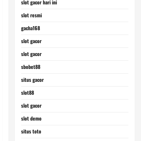
slot gacor hari ini
slot resmi
gacha168
slot gacor
slot gacor
sbobet88
situs gacor
slot88
slot gacor
slot demo
situs toto