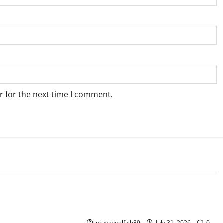
r for the next time I comment.
d
Uncategorized
 Link Slot Gacor yang
Menggila Bersama Situs Judi
Dunia Perjudian
Online Terbaik di Indonesia
luckyangelfish89
July 31, 2026
0