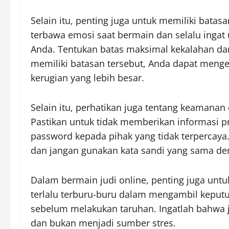
Selain itu, penting juga untuk memiliki batas
terbawa emosi saat bermain dan selalu ingat
Anda. Tentukan batas maksimal kekalahan d
memiliki batasan tersebut, Anda dapat mengen
kerugian yang lebih besar.
Selain itu, perhatikan juga tentang keamanan 
Pastikan untuk tidak memberikan informasi pr
password kepada pihak yang tidak terpercaya
dan jangan gunakan kata sandi yang sama den
Dalam bermain judi online, penting juga untu
terlalu terburu-buru dalam mengambil keput
sebelum melakukan taruhan. Ingatlah bahwa 
dan bukan menjadi sumber stres.