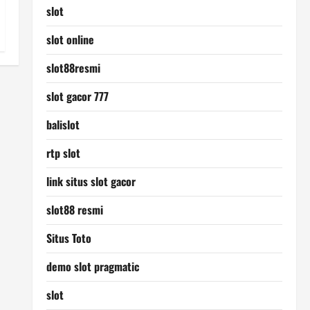
slot
slot online
slot88resmi
slot gacor 777
balislot
rtp slot
link situs slot gacor
slot88 resmi
Situs Toto
demo slot pragmatic
slot