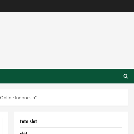
Online Indonesia”
toto slot
slot