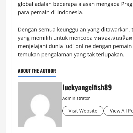
global adalah beberapa alasan mengapa Prag
para pemain di Indonesia.
Dengan semua keunggulan yang ditawarkan, t
yang memilih untuk mencoba ทดลองเล่นสล็อต da
menjelajahi dunia judi online dengan pemai
temukan pengalaman yang tak terlupakan.
ABOUT THE AUTHOR
luckyangelfish89
Administrator
Visit Website
View All P