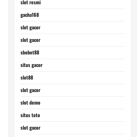
slot resmi
gacha168
slot gacor
slot gacor
sbobet88
situs gacor
slot88
slot gacor
slot demo
situs toto
slot gacor