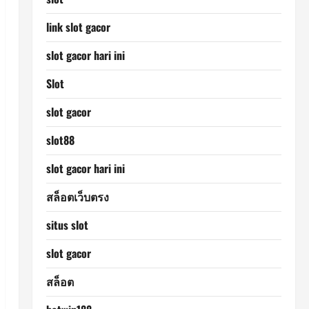
link slot gacor
slot gacor hari ini
Slot
slot gacor
slot88
slot gacor hari ini
สล็อตเว็บตรง
situs slot
slot gacor
สล็อต