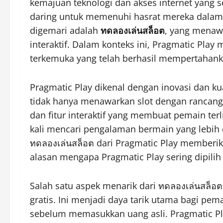
kemajuan teknologi dan akses internet yang 
daring untuk memenuhi hasrat mereka dalam 
digemari adalah
ทดลองเล่นสล็อต
, yang menaw
interaktif. Dalam konteks ini, Pragmatic Pla
terkemuka yang telah berhasil mempertahankan
Pragmatic Play dikenal dengan inovasi dan ku
tidak hanya menawarkan slot dengan rancanga
dan fitur interaktif yang membuat pemain terl
kali mencari pengalaman bermain yang lebi
ทดลองเล่นสล็อต dari Pragmatic Play memberik
alasan mengapa Pragmatic Play sering dipilih 
Salah satu aspek menarik dari ทดลองเล่นสล็
gratis. Ini menjadi daya tarik utama bagi p
sebelum memasukkan uang asli. Pragmatic Pl