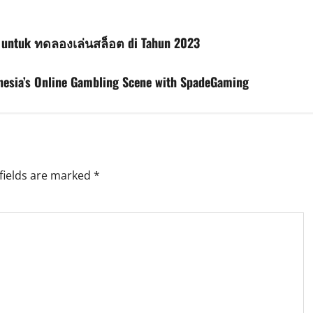
ap untuk ทดลองเล่นสล็อต di Tahun 2023
onesia’s Online Gambling Scene with SpadeGaming
fields are marked
*