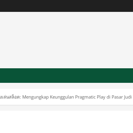
เล่นสล็อต: Mengungkap Keunggulan Pragmatic Play di Pasar Judi 