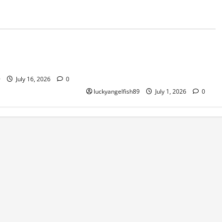
d
Uncategorized
udian Online di
Keunggulan Judi Online di
os dan Fakta
Indonesia: Tembak Ikan, Slot
Online, dan Live Casino
9
July 16, 2026
0
luckyangelfish89
July 1, 2026
0